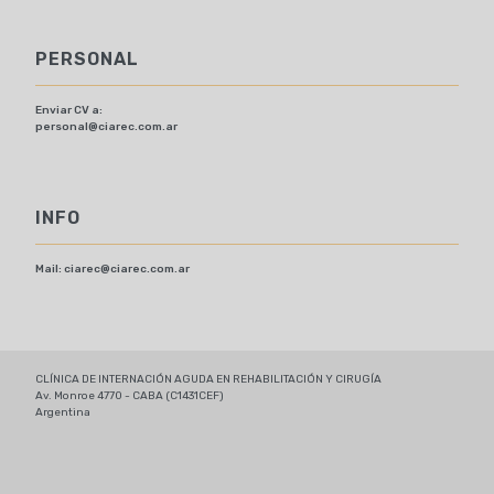
PERSONAL
Enviar CV a:
personal@ciarec.com.ar
INFO
Mail:
ciarec@ciarec.com.ar
CLÍNICA DE INTERNACIÓN AGUDA EN REHABILITACIÓN Y CIRUGÍA
Av. Monroe 4770 - CABA (C1431CEF)
Argentina